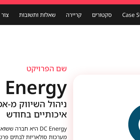
Case S
סקטורים
קריירה
שאלות ותשובות
צור 
Case St
סקטורים
קריירה
שאלות ותשובות
צור ק
שם הפרויקט
 Energy
איכותיים בחודש
DC Energy היא חברה
מערכות סולאריות לבתים פרטי